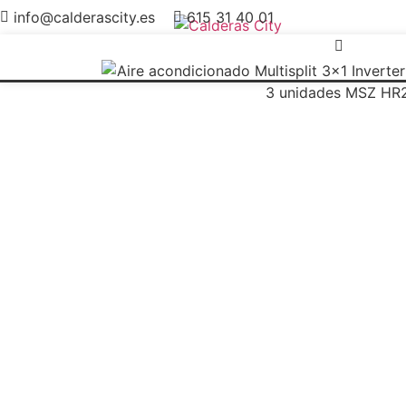
info@calderascity.es
615 31 40 01