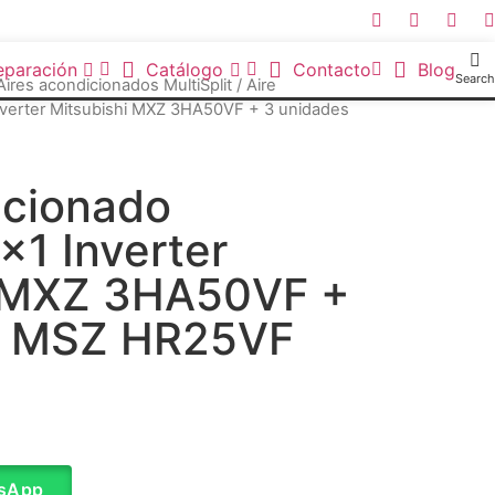
eparación
Catálogo
Contacto
Blog
Search
Aires acondicionados MultiSplit
/ Aire
Inverter Mitsubishi MXZ 3HA50VF + 3 unidades
icionado
3x1 Inverter
i MXZ 3HA50VF +
s MSZ HR25VF
tsApp