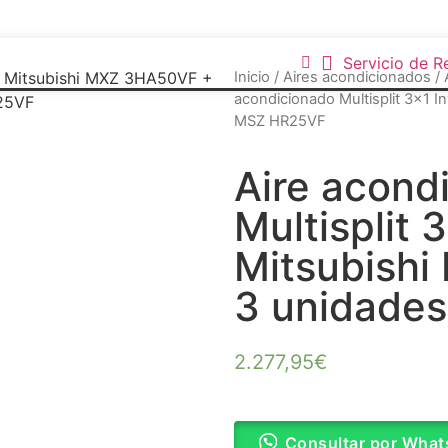
Servicio de R
Inicio
/
Aires acondicionados
/
acondicionado Multisplit 3×1 
MSZ HR25VF
Aire acond
Multisplit 
Mitsubish
3 unidade
2.277,95
€
Consultar por Wha