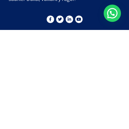
Sobre Nosotros
Calderas a Gas
La Empresa
Vaillant
Blog
Baxi
Contáctanos
Saunier Duval
Política de privacidad
Junkers
Ariston
Fagor
Reparación
Contacto
Calderas a Gas
Carrer de los
Castillejos, 205. 08013
Termos a Gas