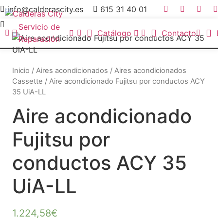
info@calderascity.es
615 31 40 01
Servicio de
Catálogo
Contacto
Reparación
Inicio
/
Aires acondicionados
/
Aires acondicionados
Cassette
/ Aire acondicionado Fujitsu por conductos ACY
35 UiA-LL
Aire acondicionado
Fujitsu por
conductos ACY 35
UiA-LL
1.224,58
€