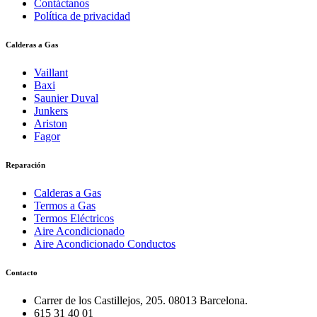
Contáctanos
Política de privacidad
Calderas a Gas
Vaillant
Baxi
Saunier Duval
Junkers
Ariston
Fagor
Reparación
Calderas a Gas
Termos a Gas
Termos Eléctricos
Aire Acondicionado
Aire Acondicionado Conductos
Contacto
Carrer de los Castillejos, 205. 08013 Barcelona.
615 31 40 01