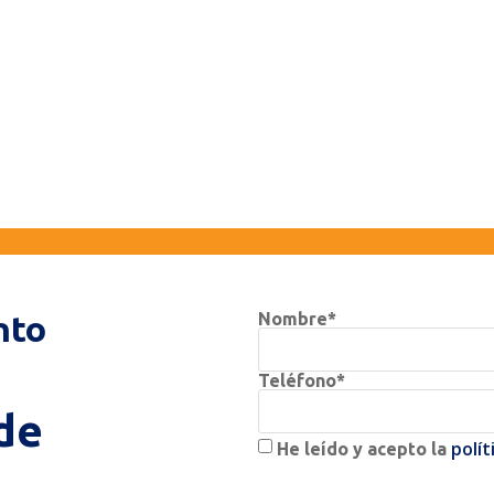
nto
Nombre*
Teléfono*
de
polít
He leído y acepto la