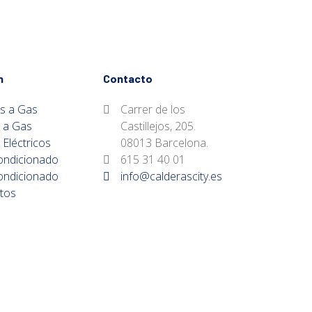
n
Contacto
s a Gas
Carrer de los
 a Gas
Castillejos, 205.
Eléctricos
08013 Barcelona.
ondicionado
615 31 40 01
ondicionado
info@calderascity.es
tos