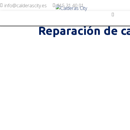
info@calderascity.es
615 31 40 01
Reparación de ca