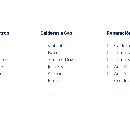
tros
Calderas a Gas
Reparació
esa
Vaillant
Caldera
Baxi
Termos
anos
Saunier Duval
Termos 
de
Junkers
Aire Ac
ad
Ariston
Aire Ac
Fagor
Conduc