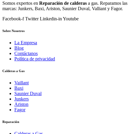
Somos expertos en
Reparación de calderas
a gas. Reparamos las
marcas: Junkers, Baxi, Ariston, Saunier Duval, Valliant y Fagor.
Facebook-f
Twitter
Linkedin-in
Youtube
Sobre Nosotros
La Empresa
Blog
Contáctanos
Política de privacidad
Calderas a Gas
Vaillant
Baxi
Saunier Duval
Junkers
Ariston
Fagor
Reparación
Calderas a Gas