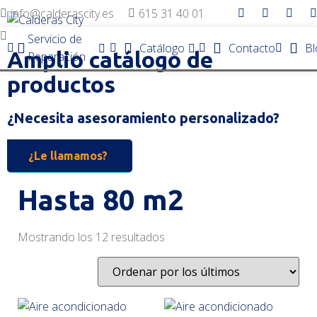
info@calderascity.es
615 31 40 01
Servicio de
Catálogo
Contacto
Bl
Amplio catálogo de
Reparación
productos
¿Necesita asesoramiento personalizado?
¿Le llamamos?
Hasta 80 m2
Mostrando los 12 resultados