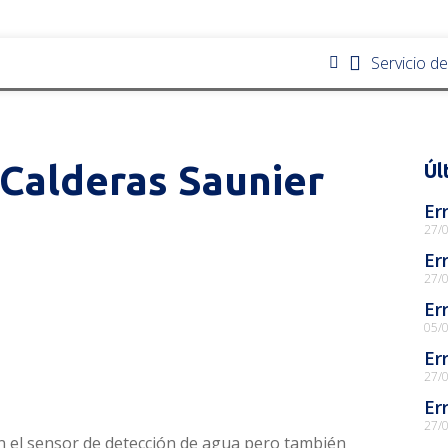
Servicio d
 Calderas Saunier
Úl
Er
27/
Er
27/
Er
05/
Er
27/
Er
27/
en el sensor de detección de agua pero también