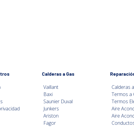
tros
Calderas a Gas
Reparació
a
Vaillant
Calderas 
Baxi
Termos a
os
Saunier Duval
Termos El
privacidad
Junkers
Aire Acon
Ariston
Aire Acon
Fagor
Conducto