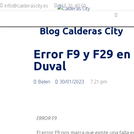
info@calderascity.es
615 31 40 01
Blog Calderas City
Error F9 y F29 en
Duval
Belen
30/01/2023
7:21 pm
ERROR F9
El error F9 nos marca que existe una falla 