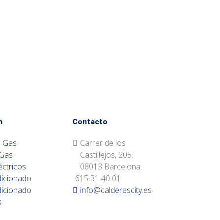
n
Contacto
a Gas
Carrer de los
 Gas
Castillejos, 205.
éctricos
08013 Barcelona.
dicionado
615 31 40 01
dicionado
info@calderascity.es
s