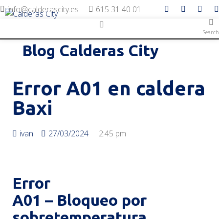
info@calderascity.es
615 31 40 01
Search
Blog Calderas City
Error A01 en caldera
Baxi
ivan
27/03/2024
2:45 pm
Error
A01 – Bloqueo por
sobretemperatura