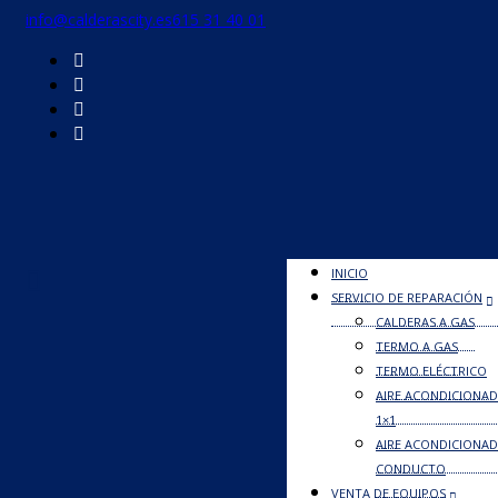
info@calderascity.es
615 31 40 01
INICIO
SERVICIO DE REPARACIÓN
CALDERAS A GAS
TERMO A GAS
TERMO ELÉCTRICO
AIRE ACONDICIONAD
1×1
AIRE ACONDICIONA
CONDUCTO
VENTA DE EQUIPOS