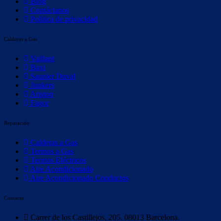
Blog
Contáctanos
Política de privacidad
Calderas a Gas
Vaillant
Baxi
Saunier Duval
Junkers
Ariston
Fagor
Reparación
Calderas a Gas
Termos a Gas
Termos Eléctricos
Aire Acondicionado
Aire Acondicionado Conductos
Contacto
Carrer de los Castillejos, 205. 08013 Barcelona.