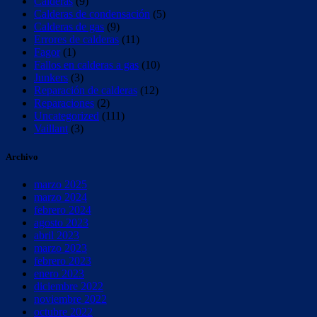
Calderas
(9)
Calderas de condensación
(5)
Calderas de gas
(9)
Errores de calderas
(11)
Fagor
(1)
Fallos en calderas a gas
(10)
Junkers
(3)
Reparación de calderas
(12)
Reparaciones
(2)
Uncategorized
(111)
Vaillant
(3)
Archivo
marzo 2025
marzo 2024
febrero 2024
agosto 2023
abril 2023
marzo 2023
febrero 2023
enero 2023
diciembre 2022
noviembre 2022
octubre 2022