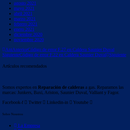
agosto 2021
mayo 2021
abril 2021
marzo 2021
febrero 2021
enero 2021
diciembre 2020
noviembre 2020
Ant
Anterior
Código de error F.27 en Caldera Saunier Duval
Siguiente
Código de error F.22 en Caldera Saunier Duval
Siguiente
Artículos recomendados
Somos expertos en
Reparación de calderas
a gas. Reparamos las
marcas: Junkers, Baxi, Ariston, Saunier Duval, Valliant y Fagor.
Facebook-f
Twitter
Linkedin-in
Youtube
Sobre Nosotros
La Empresa