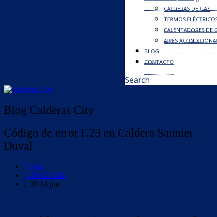
CALDERAS DE GAS
TERMOS ELÉCTRICO
CALENTADORES DE 
AIRES ACONDICION
BLOG
CONTACTO
Search
Blog Calderas City
Código de error F.23 en Caldera Saunier
Duval
ivan
26/02/2024
10:14 pm