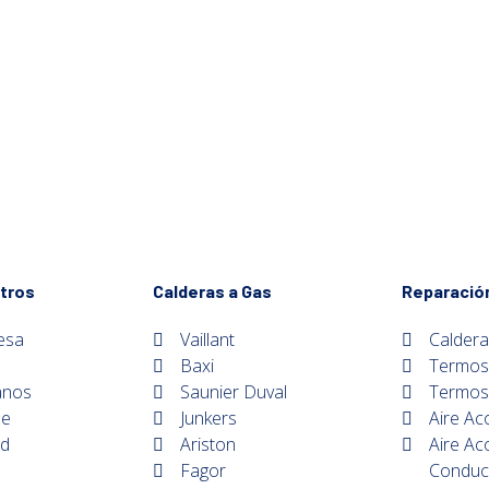
tros
Calderas a Gas
Reparació
esa
Vaillant
Caldera
Baxi
Termos
anos
Saunier Duval
Termos 
de
Junkers
Aire Ac
ad
Ariston
Aire Ac
Fagor
Conduc