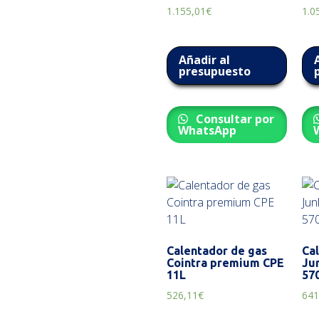
1.155,01
€
1.0
Añadir al
presupuesto
Consultar por
WhatsApp
Calentador de gas
Ca
Cointra premium CPE
Ju
11L
570
526,11
€
641