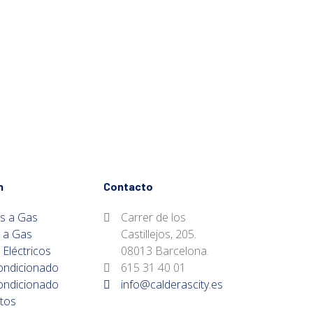
n
Contacto
s a Gas
Carrer de los
 a Gas
Castillejos, 205.
Eléctricos
08013 Barcelona.
ondicionado
615 31 40 01
ondicionado
info@calderascity.es
tos