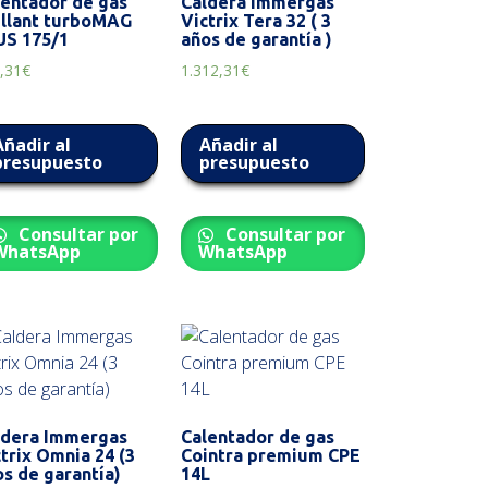
lentador de gas
Caldera Immergas
illant turboMAG
Victrix Tera 32 ( 3
US 175/1
años de garantía )
,31
€
1.312,31
€
Añadir al
Añadir al
presupuesto
presupuesto
Consultar por
Consultar por
WhatsApp
WhatsApp
ldera Immergas
Calentador de gas
trix Omnia 24 (3
Cointra premium CPE
s de garantía)
14L