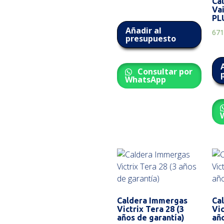
Ca
Va
PL
Añadir al
671
presupuesto
Consultar por
WhatsApp
Caldera Immergas
Ca
Victrix Tera 28 (3
Vic
años de garantía)
año