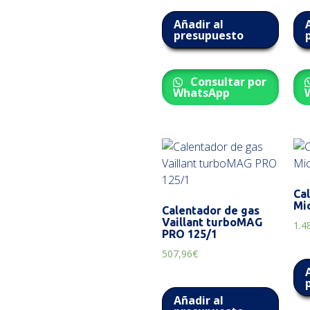
Añadir al
presupuesto
Consultar por
WhatsApp
Ca
Mi
Calentador de gas
Vaillant turboMAG
1.4
PRO 125/1
507,96
€
Añadir al