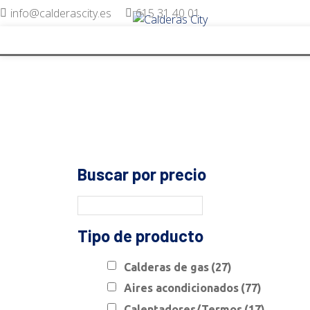
info@calderascity.es
615 31 40 01
Buscar por precio
Tipo de producto
Calderas de gas
(27)
Aires acondicionados
(77)
Calentadores/Termos
(17)