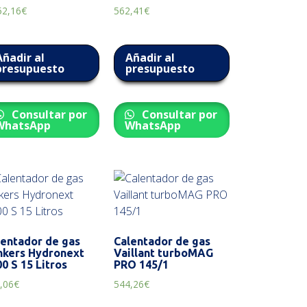
52,16
€
562,41
€
Añadir al
Añadir al
presupuesto
presupuesto
Consultar por
Consultar por
WhatsApp
WhatsApp
lentador de gas
Calentador de gas
nkers Hydronext
Vaillant turboMAG
0 S 15 Litros
PRO 145/1
,06
€
544,26
€